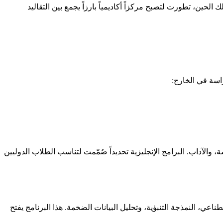
 لتكون منارة للعلم والمعرفة في بولندا. ومنذ ذلك الحين، تطورت لتصبح مركزاً أكاديمياً بارزاً يجمع بين التقاليد
اسة في الخارج:
 والآداب. البرامج الإنجليزية تحديداً صُمّمت لتناسب الطلاب الدوليين
طناعي، النمذجة التنبؤية، وتحليل البيانات الضخمة. هذا البرنامج يفتح