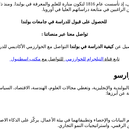
تُعدّ جامعة وارسو واحدة من أقدم وأعرق الجامعات في أوروبا الوسطى، إذ تأسست عام 1816
ن الراغبين في متابعة دراساتهم العليا في أوروبا.
للحصول على قبول للدراسة في جامعات بولندا
تواصل معنا عبر منصاتنا :
اصيل عن
كيفية الدراسة في بولندا
التواصل مع الخوارزمي الأكاديمي للدر
تابع قناة
التيلجرام للخوارزمي
للتواصل مع
مكتب اسطنبول
ارسو
لندية والإنجليزية، وتغطي مجالات العلوم، الهندسة، الاقتصاد، السياسة،
ة عن أبرزها:
م البيانات والإحصاء وتطبيقاتهما في بيئة الأعمال. يركّز على الذكاء الاص
ق الرقمي، واستراتيجيات النمو التجاري.