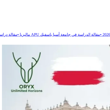
معة آسيا باسفيك APU ماليزيا
•
مقالة
دراسة العلاج الحركي في رو