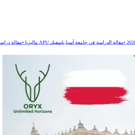
معة آسيا باسفيك APU ماليزيا
•
مقالة
دراسة العلاج الحركي في روم