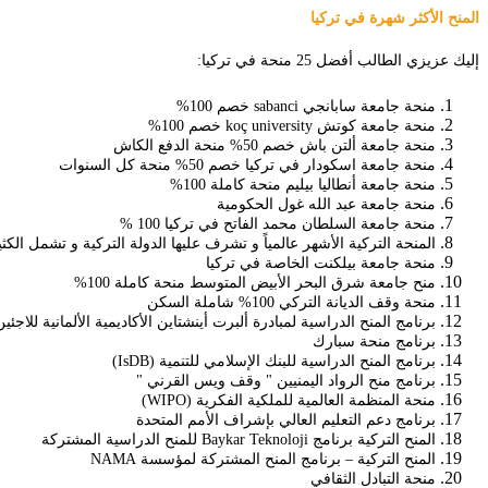
المنح الأكثر شهرة في تركيا
إليك عزيزي الطالب أفضل 25 منحة في تركيا:
منحة جامعة سابانجي sabanci خصم 100%
منحة جامعة كوتش koç university خصم 100%
منحة جامعة ألتن باش خصم 50% منحة الدفع الكاش
منحة جامعة اسكودار في تركيا خصم 50% منحة كل السنوات
منحة جامعة أنطاليا بيليم منحة كاملة 100%
منحة جامعة عبد الله غول الحكومية
منحة جامعة السلطان محمد الفاتح في تركيا 100 %
المنحة التركية الأشهر عالمياً و تشرف عليها الدولة التركية و تشمل الكث
منحة جامعة بيلكنت الخاصة في تركيا
منح جامعة شرق البحر الأبيض المتوسط منحة كاملة 100%
منحة وقف الديانة التركي 100% شاملة السكن
برنامج المنح الدراسية لمبادرة ألبرت أينشتاين الأكاديمية الألمانية للاجئين (AFI
برنامج منحة سبارك
برنامج المنح الدراسية للبنك الإسلامي للتنمية (IsDB)
برنامج منح الرواد اليمنيين " وقف ويس القرني "
منحة المنظمة العالمية للملكية الفكرية (WIPO)
برنامج دعم التعليم العالي بإشراف الأمم المتحدة
المنح التركية برنامج Baykar Teknoloji للمنح الدراسية المشتركة
المنح التركية – برنامج المنح المشتركة لمؤسسة NAMA
منحة التبادل الثقافي