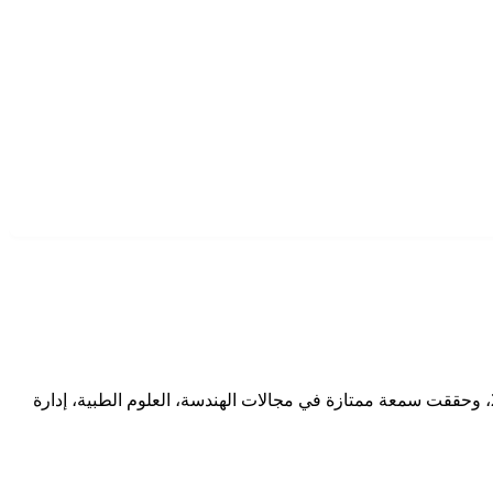
جامعة تونكو عبد الرحمن (Universiti Tunku Abdul Rahman – UTAR) هي واحدة من الجامعات الخاصة الرائدة في ماليزيا، تأسست عام 2002، وحققت سمعة ممتازة في مجالات الهندسة، العلوم الطبية، إدارة